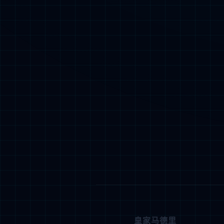
关于伟德官网
产品中心
新闻动
公司简介
高分子量聚乙二醇衍生物
伟德官网
发展历程
单分散聚乙二醇衍生物
伟德官网荣誉
PEG连接子（Linker）
企业文化
LNPs递送系统辅料
加入我们
点击化学
聚乙二醇医疗器械
嵌段共聚物
聚乙二醇标准品
长效多肽脂肪酸侧链
丝玫瑰SILKROSE