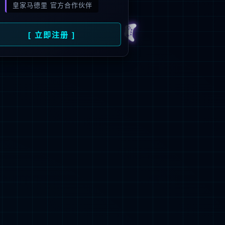
防治工作，在生产过程中严格遵守国家及地方的环保
程中产生的主要污染物包括废水、废气和噪声等。公
面的投入，优化产品生产工艺，主要污染物均得到了
艺，并已通过ISO50001能源管理体系认证，致力于
获得最高的生产价值。