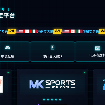
关于伟德官网
产品中心
新闻动态
技术服务
研发
社会责任
SOCIAL RESPONSIBILITY
绿色供应链