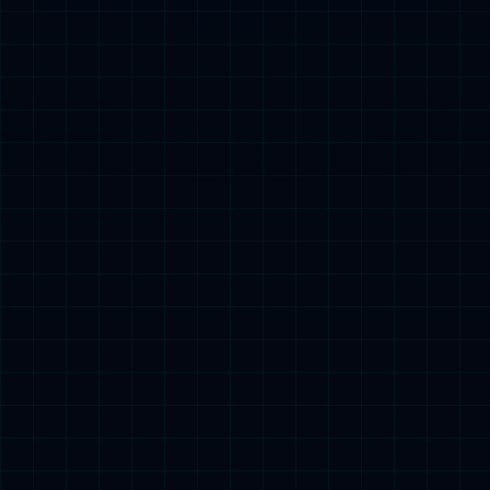
北京伟德官网股份有限公司
服务热线：
+86-010-82156767
销售专用：
+86-010-62983737
+86-15522507319
+86-18526828055
产品咨询：
sales@gellenmaster.com
地址：北京市海淀区西小口路66号中关村东升园C-1楼三层
|
标签
营业执照