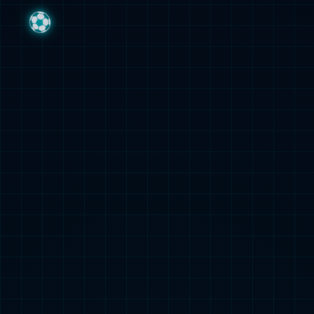
职业健康与安全
消防演练
伟德官网有针对性地开展各类丰富的安全生产类培训，培训对
象全面覆盖生产研发、行 政内勤、第三方、访客等各类群
体。
安全培训
伟德官网建立了适合公司特点的安全管理制度，定期进行各类