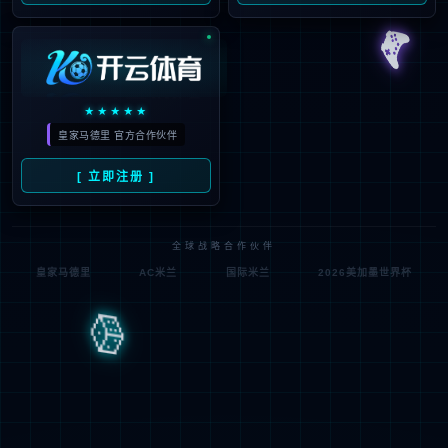
坚持用心做好企业、用爱回馈社会，持续关注欠发达地区及
闻
动
社会弱势群体的健康与发展
态
伟德官网将每一位员工视为家人，保障员工安全及合法权益，与员工
共同成长，完成以材料创新引领生物医药创新的使命。伟德官网秉持
技
不断创新、锐意开拓、尊重科学、尊重人才的精神，关注员工的福利
术
与发展，努力为员工创造美好工作与美好生活。
服
在高质量达成公司经营目标的基础上，公司关注政府、股东、员工、
务
上下游合作伙伴等共行者共同关注的议题，切实履行社会责任，共同
推动经济、社会、环境的可持续发展。
研
发
项
目
社
会
责
积极合法纳税
任
伟德官网高度重视合法合规经营，严格遵守税收相关法律法规，依